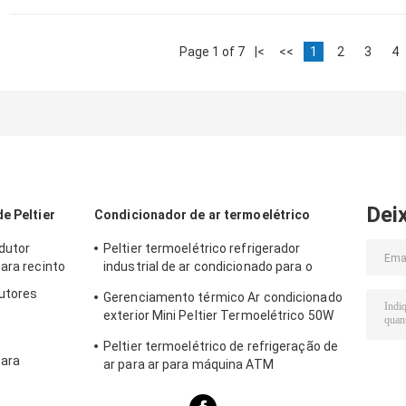
Page 1 of 7
|<
<<
1
2
3
4
Dei
e Peltier
Condicionador de ar termoelétrico
dutor
Peltier termoelétrico refrigerador
ara recinto
industrial de ar condicionado para o
recinto industrial
utores
Gerenciamento térmico Ar condicionado
exterior Mini Peltier Termoelétrico 50W
24VDC
Peltier termoelétrico de refrigeração de
para
ar para ar para máquina ATM
personalizado