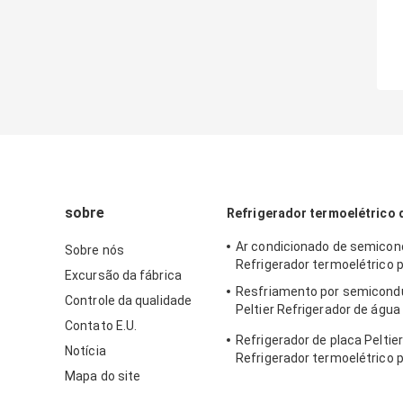
sobre
Refrigerador termoelétrico d
Ar condicionado de semicon
Sobre nós
Refrigerador termoelétrico p
Excursão da fábrica
Resfriamento por semicond
Controle da qualidade
Peltier Refrigerador de água
Contato E.U.
termoelétrico
Refrigerador de placa Peltier
Notícia
Refrigerador termoelétrico 
Mapa do site
dispositivo de laboratório