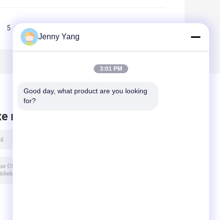
5
6
7
>>
>|
Jenny Yang
3:01 PM
Good day, what product are you looking 
for?
xe mensagem