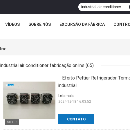
VÍDEOS
SOBRE NÓS
EXCURSÃO DA FÁBRICA
CONTRO
line
industrial air conditioner fabricação online
(65)
Efeito Peltier Refrigerador Ter
industrial
Leia mais
2024-12-18 16:03:52
CONTATO