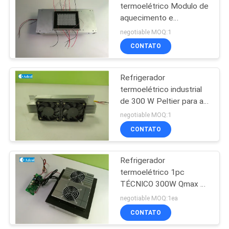
termoelétrico Modulo de
aquecimento e
resfriamento 96 buracos
negotiable MOQ:1
Semicondutor
CONTATO
Refrigerador
termoelétrico industrial
de 300 W Peltier para a
transferência térmica
negotiable MOQ:1
CONTATO
Refrigerador
termoelétrico 1pc
TÉCNICO 300W Qmax 4
Pin Molex refrigerar
negotiable MOQ:1ea
líquido 25000 vezes
CONTATO