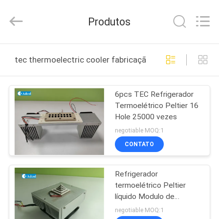
Adcol
Electronics
(Guangzhou)
Produtos
Co.,
Ltd..
All
Rights
CASA
Reserved.
tec thermoelectric cooler fabricação online
PRODUTOS
6pcs TEC Refrigerador
Termoelétrico Peltier 16
VÍDEOS
Hole 25000 vezes
negotiable MOQ:1
SOBRE
CONTATO
NÓS
Refrigerador
termoelétrico Peltier
EXCURSÃO
líquido Modulo de
DA
refrigeração TEC de
negotiable MOQ:1