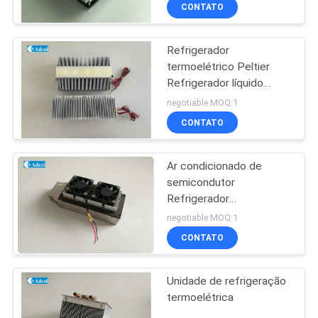
vários estágios
FÁBRICA
CONTATO
Refrigerador
CONTROLE
termoelétrico Peltier
DA
Refrigerador líquido
QUALIDADE
Solução de alta
negotiable MOQ:1
eficiência
CONTATO
CONTATO
Ar condicionado de
E.U.
semicondutor
Refrigerador
NOTÍCIA
termoelétrico para
negotiable MOQ:1
recinto
CONTATO
CASOS
Unidade de refrigeração
termoelétrica
MAPA