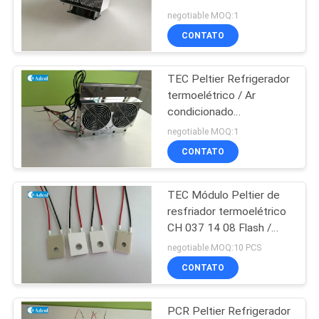
DO
negotiable MOQ:1
SITE
CONTATO
TEC Peltier Refrigerador
PRIVACY
termoelétrico / Ar
POLICY
condicionado
termoelétrico com
negotiable MOQ:1
controlador para armário
CONTATO
TEC Módulo Peltier de
resfriador termoelétrico
CH 037 14 08 Flash /
Dispositivos
negotiable MOQ:10 PCS
semicondutores
CONTATO
PCR Peltier Refrigerador