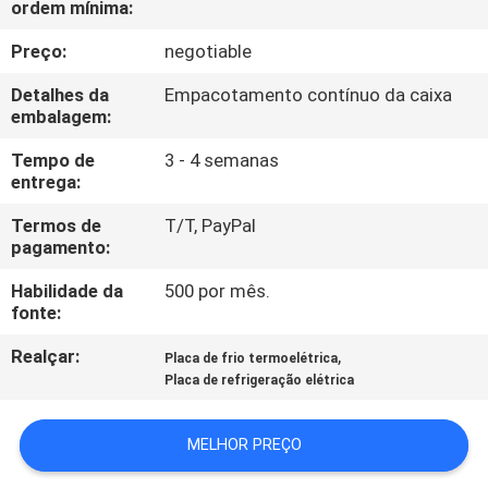
ordem mínima:
FÁBRICA
Preço:
negotiable
CONTROLE
Detalhes da
Empacotamento contínuo da caixa
DA
embalagem:
QUALIDADE
Tempo de
3 - 4 semanas
entrega:
CONTATO
Termos de
T/T, PayPal
pagamento:
E.U.
Habilidade da
500 por mês.
fonte:
NOTÍCIA
Realçar:
,
Placa de frio termoelétrica
Placa de refrigeração elétrica
CASOS
MELHOR PREÇO
MAPA