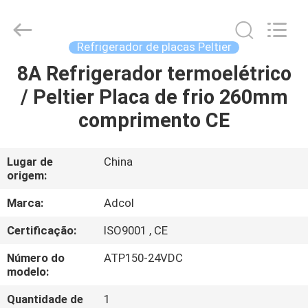
Adcol
Electronics
(Guangzhou)
Co.,
Ltd..
Refrigerador de placas Peltier
All
Rights
8A Refrigerador termoelétrico
CASA
Reserved.
/ Peltier Placa de frio 260mm
PRODUTOS
comprimento CE
VÍDEOS
Lugar de
China
origem:
SOBRE
Marca:
Adcol
NÓS
Certificação:
ISO9001 , CE
Número do
ATP150-24VDC
EXCURSÃO
modelo:
DA
Quantidade de
1