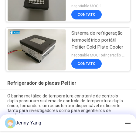
ensaio analítico
negotiable MOQ:1
CONTATO
Sistema de refrigeração
termoelétrico portátil
Peltier Cold Plate Cooler
negotiable MOQ:Refrigeração termoelétrica Peltier Plate Cooler
CONTATO
Refrigerador de placas Peltier
O banho metálico de temperatura constante de controlo
duplo possui um sistema de controlo de temperatura duplo
único, tornando-o um assistente indispensável e eficiente
tanto para investigadores como para engenheiros de
produção.
Jenny Yang
Peltier Plate Cooler 40W para dispositivos industriais
Diagnóstico médico e refrigeração de alimentos e bebidas