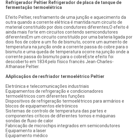
Refrigerador Peltier Refrigerador de placa de tanque de
fermentação termoelétrica
Efeito Peltier, resfriamento de uma junção e aquecimento da
outra quando a corrente elétrica é mantida num circuito de
material constituído por dois condutores diferentes;O efeito é
ainda mais forte em circuitos contendo semicondutores
diferentesEm um circuito constituído por uma bateria ligada por
dois fios de cobre a um fio de bismuto, ocorre um aumento de
temperatura na junção onde a corrente passa do cobre para o
bismuto.e uma queda de temperatura ocorre na junção onde a
corrente passa do bismuto para o cobreEste efeito foi
descoberto em 1834 pelo físico francês Jean-Charles-
Athanase Peltier.
A
Aplicação
s de resfriador termoelétrico Peltier
Eletrónica e telecomunicações industriais
Equipamentos de refrigeração e condicionadores
termoelétricos com diferentes funções
Dispositivos de refrigeração termoelétricos para armários e
blocos de equipamentos eletrónicos
Sistemas de controlo de temperatura das partes e
componentes críticos de diferentes tornos e máquinas
sondas de fluxo de calor
Fabricação de microchips integrados em semicondutores
Equipamento a laser
Equipamento médico