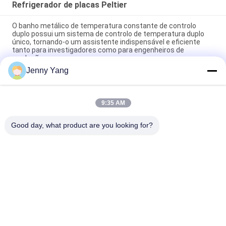
Refrigerador de placas Peltier
O banho metálico de temperatura constante de controlo
duplo possui um sistema de controlo de temperatura duplo
único, tornando-o um assistente indispensável e eficiente
tanto para investigadores como para engenheiros de
produção.
Jenny Yang
Peltier Plate Cooler 40W para dispositivos industriais
Diagnóstico médico e refrigeração de alimentos e bebidas
9:35 AM
80W termoelétrico de ar para a placa de arrefecimento de
montagem com design livre de refrigerante ecológico
Good day, what product are you looking for?
Categorias populares
Todos
Refrigerador 
Condicionador De 
Termoelétrico De 
Ar Termoelétrico
Peltier
Refrigerador De 
Refrigerador 
Placas Peltier
Líquido 
Termoelétrico