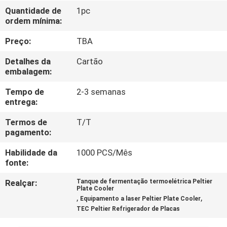
FÁBRICA
Quantidade de
1pc
ordem mínima:
CONTROLE
Preço:
TBA
DA
Detalhes da
Cartão
QUALIDADE
embalagem:
Tempo de
2-3 semanas
entrega:
CONTATO
E.U.
Termos de
T/T
pagamento:
Habilidade da
1000 PCS/Mês
NOTÍCIA
fonte:
Realçar:
Tanque de fermentação termoelétrica Peltier
CASOS
Plate Cooler
,
,
Equipamento a laser Peltier Plate Cooler
TEC Peltier Refrigerador de Placas
MAPA