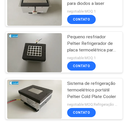
para diodos a laser
negotiable MOQ:1
CONTATO
Pequeno resfriador
Peltier Refrigerador de
placa termoelétrica para
ensaio analítico
negotiable MOQ:1
CONTATO
Sistema de refrigeração
termoelétrico portátil
Peltier Cold Plate Cooler
negotiable MOQ:Refrigeração termoelétrica Peltier Plate Cooler
CONTATO