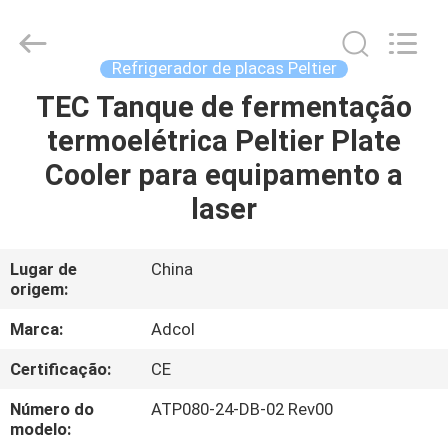
Adcol
Electronics
(Guangzhou)
Co.,
Ltd..
Refrigerador de placas Peltier
All
Rights
TEC Tanque de fermentação
CASA
Reserved.
termoelétrica Peltier Plate
PRODUTOS
Cooler para equipamento a
laser
VÍDEOS
Lugar de
China
origem:
SOBRE
NÓS
Marca:
Adcol
Certificação:
CE
EXCURSÃO
Número do
ATP080-24-DB-02 Rev00
DA
modelo: