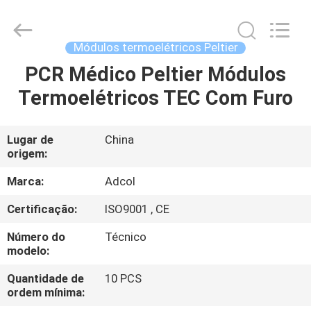
Adcol
Electronics
(Guangzhou)
Co.,
Ltd..
Módulos termoelétricos Peltier
All
Rights
PCR Médico Peltier Módulos
CASA
Reserved.
Termoelétricos TEC Com Furo
PRODUTOS
Lugar de
China
origem:
VÍDEOS
Marca:
Adcol
SOBRE
Certificação:
ISO9001 , CE
NÓS
Número do
Técnico
modelo:
EXCURSÃO
Quantidade de
10 PCS
ordem mínima:
DA