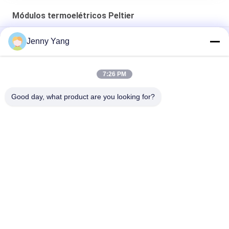
Módulos termoelétricos Peltier
Efeito Peltier Refrigeramento Módulos termoelétricos Peltier
Jenny Yang
Melhor solução de arrefecimento
PCR Médico Peltier Módulos Termoelétricos TEC Com Furo
7:26 PM
TBA Cell Peltier Modulos Termoelétricos TEC Com Furo
Good day, what product are you looking for?
Categorias populares
Todos
Refrigerador 
Condicionador De 
Termoelétrico De 
Ar Termoelétrico
Peltier
Refrigerador De 
Refrigerador 
Placas Peltier
Líquido 
Termoelétrico
Refrigerador De 
Banho 
Água Termoelétrico
Termoelétrico 
Peltier