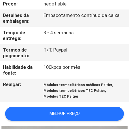
FÁBRICA
Preço:
negotiable
Detalhes da
Empacotamento contínuo da caixa
CONTROLE
embalagem:
DA
Tempo de
3 - 4 semanas
entrega:
QUALIDADE
Termos de
T/T, Paypal
pagamento:
CONTATO
Habilidade da
100kpcs por mês
E.U.
fonte:
Realçar:
,
Módulos termoelétricos médicos Peltier
NOTÍCIA
,
Módulos termoelétricos TEC Peltier
Módulos TEC Peltier
CASOS
MELHOR PREÇO
MAPA