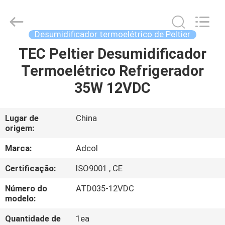
Adcol
Electronics
(Guangzhou)
Co.,
Ltd..
Desumidificador termoelétrico de Peltier
All
Rights
TEC Peltier Desumidificador
CASA
Reserved.
Termoelétrico Refrigerador
PRODUTOS
35W 12VDC
VÍDEOS
Lugar de
China
origem:
SOBRE
Marca:
Adcol
NÓS
Certificação:
ISO9001 , CE
Número do
ATD035-12VDC
EXCURSÃO
modelo:
DA
Quantidade de
1ea