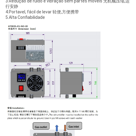
3.Redução de ruído e vibração sem partes móveis 无机械压缩,运
行安静
4.Portavel, fácil de levar 轻便,方便携带
5.Alta Confiabilidade