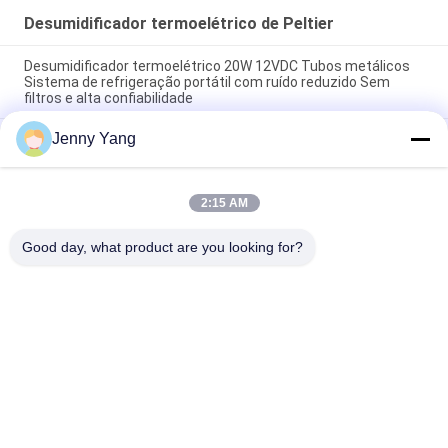
Desumidificador termoelétrico de Peltier
Desumidificador termoelétrico 20W 12VDC Tubos metálicos
Sistema de refrigeração portátil com ruído reduzido Sem
filtros e alta confiabilidade
Jenny Yang
Desumidificador Termoelétrico Monotubo de 50W Aplicação
profissional para instrumento analítico
Desumidificador Termoelétrico Peltier de 35W, Unidade
2:15 AM
Portátil de Canal Único com Trocador de Calor SUS 304 e
Controle Preciso de Temperatura para Analisador de Gás
Good day, what product are you looking for?
Categorias populares
Todos
Refrigerador 
Condicionador De 
Termoelétrico De 
Ar Termoelétrico
Peltier
Refrigerador De 
Refrigerador 
Placas Peltier
Líquido 
Termoelétrico