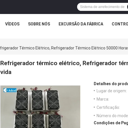
VÍDEOS
SOBRE NÓS
EXCURSÃO DA FÁBRICA
CONTRO
frigerador Térmico Elétrico, Refrigerador Térmico Elétrico 50000 Hor
Refrigerador térmico elétrico, Refrigerador t
vida
Detalhes do prod
Lugar de origem:
Marca:
Certificação:
Número do model
Condições de Pag