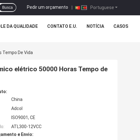
Pedir um orçamento
|
Portuguese
Busca
LE DA QUALIDADE
CONTATO E.U.
NOTÍCIA
CASOS
as Tempo De Vida
érmico elétrico 50000 Horas Tempo de
uto:
China
Adcol
ISO9001, CE
o:
ATL300-12VCC
amento e Envio: