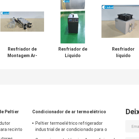
Resfriador de
Resfriador de
Resfriador
Montagem Ar-
Líquido
líquido
Líquido de 100W
Termoelétrico
termoelétrico d
para
Compacto com
alto desempenh
Equipamentos de
Dissipadores de
de 190W para
Teste de CI,
Calor de Alta
lasers industria
Equipamentos de
Densidade e
e médicos
Bebidas e
Ventoinhas
Laboratório
Nomeadas para
Dissipação de
Dei
e Peltier
Condicionador de ar termoelétrico
Calor em
Ambientes de
dutor
Peltier termoelétrico refrigerador
Laboratório
ara recinto
industrial de ar condicionado para o
recinto industrial
utores