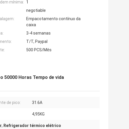
rdem mínima:
1
negotiable
alagem:
Empacotamento contínuo da
caixa
a:
3-4 semanas
mento:
T/T, Paypal
te:
500 PCS/Mês
ico 50000 Horas Tempo de vida
nte de pico:
31.6A
4,95KG
r
,
Refrigerador térmico elétrico