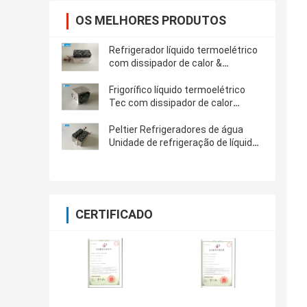
OS MELHORES PRODUTOS
Refrigerador líquido termoelétrico
com dissipador de calor &
capacidade 300W refrigerando
Frigorífico líquido termoelétrico
Tec com dissipador de calor
melhor arrefecimento
Peltier Refrigeradores de água
Unidade de refrigeração de líquido
a ar Assemblagem termoelétrica
CERTIFICADO