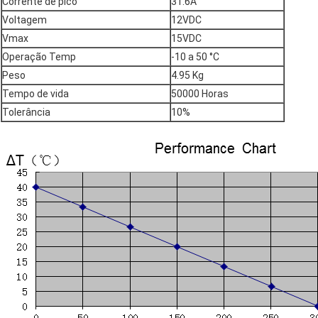
Corrente de pico
31.6A
Voltagem
12VDC
Vmax
15VDC
Operação Temp
-10 a 50 °C
Peso
4.95 Kg
Tempo de vida
50000 Horas
Tolerância
10%