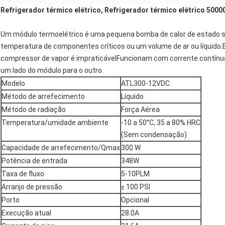
Refrigerador térmico elétrico, Refrigerador térmico elétrico 500
Um módulo termoelétrico é uma pequena bomba de calor de estado sóli
temperatura de componentes críticos ou um volume de ar ou líquido.
compressor de vapor é impraticávelFuncionam com corrente contínua
um lado do módulo para o outro.
Modelo
ATL300-12VDC
Método de arrefecimento
Líquido
Método de radiação
Força Aérea
Temperatura/umidade ambiente
-10 a 50°C, 35 a 80% HRC
(Sem condensação)
Capacidade de arrefecimento/Qmax
300 W
Potência de entrada
348W
Taxa de fluxo
5-10PLM
Arranjo de pressão
≤ 100 PSI
Porto
Opcional
Execução atual
28.0A