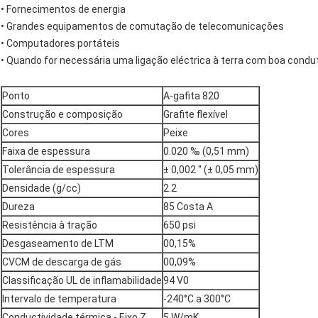
• Fornecimentos de energia
• Grandes equipamentos de comutação de telecomunicações
• Computadores portáteis
• Quando for necessária uma ligação eléctrica à terra com boa condu
Ponto
A-gafita 820
Construção e composição
Grafite flexível
Cores
Peixe
Faixa de espessura
0.020 ‰ (0,51 mm)
Tolerância de espessura
± 0,002 ′′ (± 0,05 mm)
Densidade (g/cc)
2.2
Dureza
85 Costa A
Resistência à tração
650 psi
Desgaseamento de LTM
00,15%
CVCM de descarga de gás
00,09%
Classificação UL de inflamabilidade
94 V0
Intervalo de temperatura
-240°C a 300°C
Conductividade térmica - Eixo Z
5 W/mK