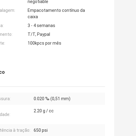
negotiable
alagem:
Empacotamento contínuo da
caixa
a:
3 - 4 semanas
mento:
T/T, Paypal
te:
100kpcs por mês
ico
sura:
0.020 ‰ (0,51 mm)
2.20 g / cc
dade:
tência à tração:
650 psi