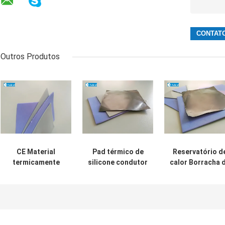
Outros Produtos
CE Material
Pad térmico de
Reservatório d
termicamente
silicone condutor
calor Borracha 
condutor,
térmico para
silicone Materia
almofada de
preenchimento de
condutor térmi
silicone térmico
lacunas
Pad condutor d
em produto
isolamento
eletrônico
térmico