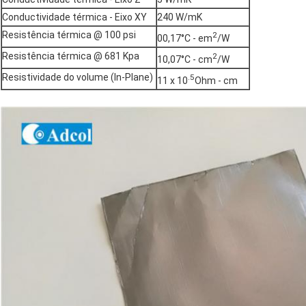
Conductividade térmica - Eixo XY
240 W/mK
Resistência térmica @ 100 psi
2
00,17°C - em
/W
Resistência térmica @ 681 Kpa
2
10,07°C - cm
/W
Resistividade do volume (In-Plane)
.5
11 x 10
Ohm - cm