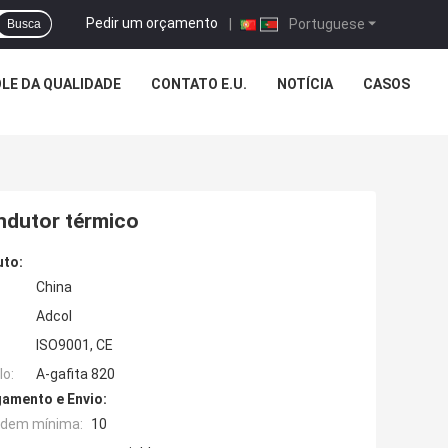
Pedir um orçamento
|
Portuguese
Busca
LE DA QUALIDADE
CONTATO E.U.
NOTÍCIA
CASOS
ndutor térmico
uto:
China
Adcol
ISO9001, CE
o:
A-gafita 820
amento e Envio:
rdem mínima:
10