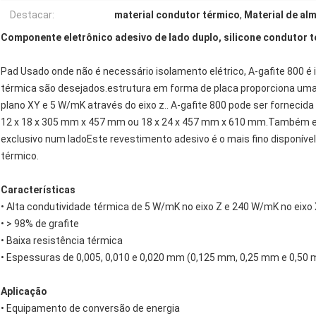
Destacar:
material condutor térmico
,
Material de al
Componente eletrônico adesivo de lado duplo, silicone condutor t
Pad Usado onde não é necessário isolamento elétrico, A-gafite 800 é i
térmica são desejados.estrutura em forma de placa proporciona um
plano XY e 5 W/mK através do eixo z.. A-gafite 800 pode ser fornecid
12 x 18 x 305 mm x 457 mm ou 18 x 24 x 457 mm x 610 mm.Também es
exclusivo num ladoEste revestimento adesivo é o mais fino disponí
térmico.
Características
• Alta condutividade térmica de 5 W/mK no eixo Z e 240 W/mK no eixo
• > 98% de grafite
• Baixa resistência térmica
• Espessuras de 0,005, 0,010 e 0,020 mm (0,125 mm, 0,25 mm e 0,50
Aplicação
• Equipamento de conversão de energia