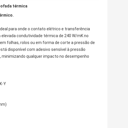
mofada térmica
érmico.
deal para onde o contato elétrico e transferência
a elevada condutividade térmica de 240 W/mK no
a em folhas, rolos ou em forma de corte a pressão de
tá disponível com adesivo sensível à pressão
vel, minimizando qualquer impacto no desempenho
 X-Y
 mm)