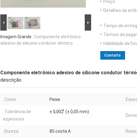
Preço:
Detalhes da emb
Tempo de entreg
Termos de paga
Imagem Grande :
Componente eletrônico
adesivo de silicone condutor térmico
Habilidade da fon
Contato
Componente eletrônico adesivo de silicone condutor térm
descrição
Cores:
Peixe
Espes
Tolerância de
± 0,002 ̊ (± 0,05 mm)
Densi
espessura:
Dureza:
85 costa A
Resis