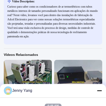
Video Description:
Curioso para saber como os condicionadores de ar termoelétricos com tubos
metálicos internos de tamanho personalizado funcionam em aplicações do mundo
real? Neste vídeo, levamos você para dentro das instalações de fabricação da
Adcol Electronics para ver como nossas soluções termoelétricas especializadas
são projetadas, testadas e personalizadas para diversas necessidades industriais.
Você terá uma visão exclusiva do processo de design, medidas de controle de
qualidade e demonstrações práticas de nossa tecnologia de resfriamento
patenteada em ação.
Vídeos Relacionados
00:19
00:31
Jenny Yang
Resfriador de líquido recirculante
Resfriador TEC de líquido para
termoelétrico 300W
placa,
Exibição De Produtos
Exibição De Produtos
April 29, 2026
April 23, 2026
6:46 AM