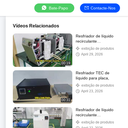
Bate-Papo
Contacte-Nos
Vídeos Relacionados
Resfriador de líquido
recirculante
termoelétrico 300W
exibição de produtos
April 29, 2026
00:19
Resfriador TEC de
líquido para placa,
exibição de produtos
April 23, 2026
00:31
Resfriador de líquido
recirculante
termoelétrico 300W
exibição de produtos
com cobertura branca