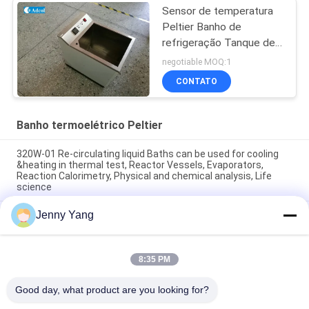
Sensor de temperatura
Peltier Banho de
refrigeração Tanque de
refrigeração
negotiable MOQ:1
termoelétrico
CONTATO
Banho termoelétrico Peltier
320W-01 Re-circulating liquid Baths can be used for cooling
&heating in thermal test, Reactor Vessels, Evaporators,
Reaction Calorimetry, Physical and chemical analysis, Life
science
Jenny Yang
Os banhos de líquido recirculante Adcol 320W-02 são
projetados para fornecer resfriamento e aquecimento para
uma ampla gama de soluções líquidas.
8:35 PM
ISO9001 Peltier Banho termoelétrico de arrefecimento para
processos químicos
Good day, what product are you looking for?