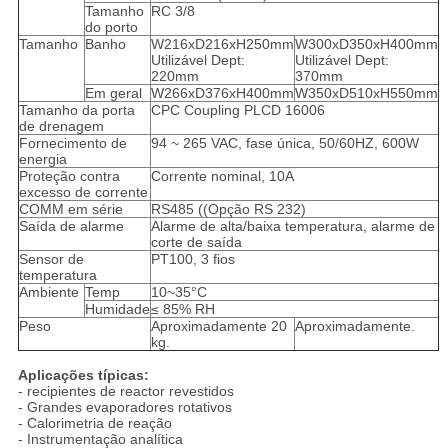
Tamanho
RC 3/8
do porto
Tamanho
Banho
W216xD216xH250mm
W300xD350xH400mm
Utilizável Dept:
Utilizável Dept:
220mm
370mm
Em geral
W266xD376xH400mm
W350xD510xH550mm
Tamanho da porta
CPC Coupling PLCD 16006
de drenagem
Fornecimento de
94 ~ 265 VAC, fase única, 50/60HZ, 600W
energia
Proteção contra
Corrente nominal, 10A
excesso de corrente
COMM em série
RS485 ((Opção RS 232)
Saída de alarme
Alarme de alta/baixa temperatura, alarme de
corte de saída
Sensor de
PT100, 3 fios
temperatura
Ambiente
Temp
10~35°C
Humidade
≤ 85% RH
Peso
Aproximadamente 20
Aproximadamente.
kg.
Aplicações típicas:
- recipientes de reactor revestidos
- Grandes evaporadores rotativos
- Calorimetria de reação
- Instrumentação analítica