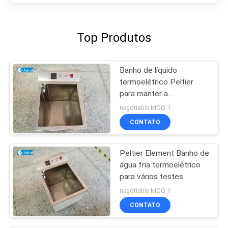
Top Produtos
Banho de líquido
termoelétrico Peltier
para manter a
temperatura constante
negotiable MOQ:1
CONTATO
Peltier Element Banho de
água fria termoelétrico
para vários testes
negotiable MOQ:1
CONTATO