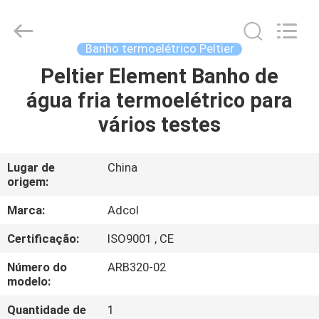
Adcol
Electronics
(Guangzhou)
Co.,
Ltd..
Banho termoelétrico Peltier
All
Rights
Peltier Element Banho de
CASA
Reserved.
água fria termoelétrico para
PRODUTOS
vários testes
VÍDEOS
Lugar de
China
origem:
SOBRE
Marca:
Adcol
NÓS
Certificação:
ISO9001 , CE
Número do
ARB320-02
EXCURSÃO
modelo:
DA
Quantidade de
1