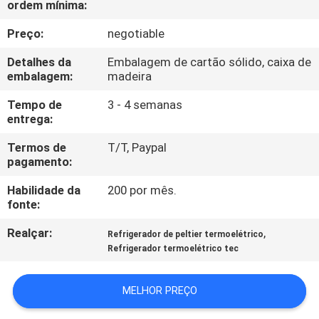
ordem mínima:
FÁBRICA
Preço:
negotiable
CONTROLE
Detalhes da
Embalagem de cartão sólido, caixa de
DA
embalagem:
madeira
QUALIDADE
Tempo de
3 - 4 semanas
entrega:
CONTATO
Termos de
T/T, Paypal
pagamento:
E.U.
Habilidade da
200 por mês.
fonte:
NOTÍCIA
Realçar:
,
Refrigerador de peltier termoelétrico
Refrigerador termoelétrico tec
CASOS
MELHOR PREÇO
MAPA