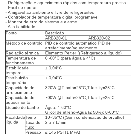
- Refrigeração e aquecimento rápidos com temperatura precisa
- Fácil de operar.
- Amigável ao ambiente e livre de refrigerantes
- Controlador de temperatura digital programável
- Monitor de erro do sistema e alarme
- Alta fiabilidade
Ponto
Descrição
ARB320-01
ARB320-02
Método de controlo
PID de controlo automático PID de
arrefecimento/aquecimento
Radiação térmica
Elemento Peltier ((Refrigerado a líquido)
Temperatura de
0~60°C (para água ≥ 4°C)
funcionamento
Estabilidade
± 0,04°C
temporal
Distribuição
± 0,04°C
temporária
Capacidade de
320W @T-bath=25°C;T-facility=25°C
arrefecimento
Capacidade de
700W @T-bath=25°C;T-facility=25°C
aquecimento
Líquido de banho
Água: 4-60°C
Glicol de etileno-Água (≤ 50%): 0-60°C
Facilidade
Temp
10~35°C ((Sem condensação de orvalho)
líquida
Taxa de
2 a 7 L/min
fluxo
Pressão
≤ 145 PSI (1 MPA)