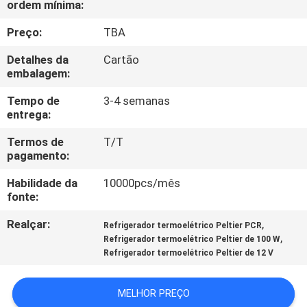
ordem mínima:
FÁBRICA
Preço:
TBA
CONTROLE
Detalhes da
Cartão
DA
embalagem:
QUALIDADE
Tempo de
3-4 semanas
entrega:
CONTATO
Termos de
T/T
pagamento:
E.U.
Habilidade da
10000pcs/mês
fonte:
NOTÍCIA
Realçar:
,
Refrigerador termoelétrico Peltier PCR
,
Refrigerador termoelétrico Peltier de 100 W
CASOS
Refrigerador termoelétrico Peltier de 12 V
MAPA
MELHOR PREÇO