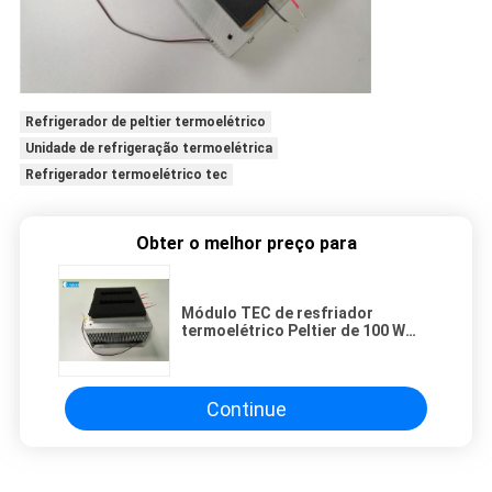
Refrigerador de peltier termoelétrico
Unidade de refrigeração termoelétrica
Refrigerador termoelétrico tec
Obter o melhor preço para
Módulo TEC de resfriador
termoelétrico Peltier de 100 W
PCR para uso médico
Continue