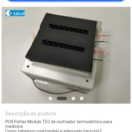
DO
SITE
PRIVACY
POLICY
Descrição de produto
PCR Peltier Modulo TEC de resfriador termoelétrico para
medicina
Como sabemos qual modelo é adequado para nós?