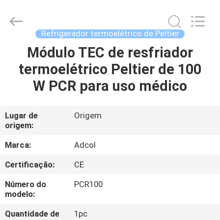
Adcol
Electronics
(Guangzhou)
Co.,
Ltd..
Refrigerador termoelétrico de Peltier
All
Rights
Módulo TEC de resfriador
CASA
Reserved.
termoelétrico Peltier de 100
PRODUTOS
W PCR para uso médico
VÍDEOS
Lugar de
Origem
origem:
SOBRE
Marca:
Adcol
NÓS
Certificação:
CE
Número do
PCR100
EXCURSÃO
modelo:
DA
Quantidade de
1pc