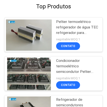
Top Produtos
Peltier termoelétrico
refrigerador de água TEC
refrigerador para
equipamentos médicos
negotiable MOQ:1
CONTATO
Condicionador
termoelétrico
semicondutor Peltier
Refrigerador
negotiable MOQ:1
CONTATO
Refrigerador de
semicondutores