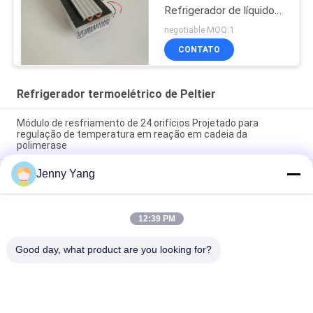
Refrigerador de líquidos
termoelétrico
negotiable MOQ:1
CONTATO
Refrigerador termoelétrico de Peltier
Módulo de resfriamento de 24 orifícios Projetado para
regulação de temperatura em reação em cadeia da
polimerase
Jenny Yang
Módulo de resfriamento com 4 furos Projetado para
regulação de temperatura em reação em cadeia da
polimerase
12:39 PM
Potência de refrigeração 10W Reunião termoelétrica de
arrefecimento ar a ar ATA010-05
Good day, what product are you looking for?
Categorias populares
Todos