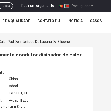
Pedir um orçamento
|
Portuguese
Busca
LE DA QUALIDADE
CONTATO E.U.
NOTÍCIA
CASOS
lor Pad De Interface De Lacuna De Silicone
mente condutor disipador de calor
uto:
China
Adcol
ISO9001, CE
o:
A-gapfill 260
amento e Envio: