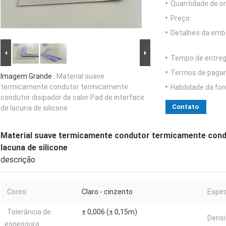
Quantidade de o
Preço:
Detalhes da emb
Tempo de entreg
Termos de paga
Imagem Grande :
Material suave
termicamente condutor termicamente
Habilidade da fon
condutor disipador de calor Pad de interface
Contato
de lacuna de silicone
Material suave termicamente condutor termicamente condut
lacuna de silicone
descrição
Cores:
Claro - cinzento
Espes
Tolerância de
± 0,006 (± 0,15m)
Densi
espessura: