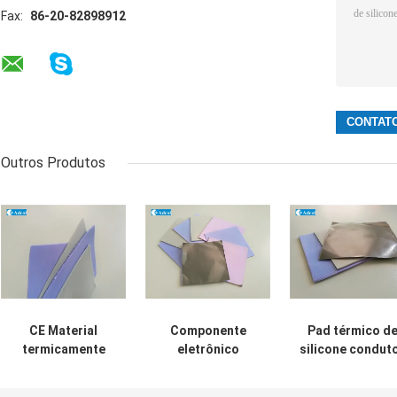
Fax:
86-20-82898912
Outros Produtos
CE Material
Componente
Pad térmico d
termicamente
eletrônico
silicone condut
condutor,
adesivo de
térmico para
almofada de
silicone condutor
preenchimento 