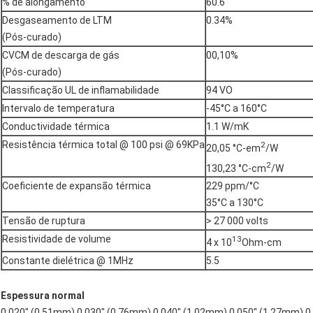
% de alongamento
60.6
Desgaseamento de LTM
0.34%
(Pós-curado)
CVCM de descarga de gás
00,10%
(Pós-curado)
Classificação UL de inflamabilidade
94 VO
Intervalo de temperatura
-45°C a 160°C
Conductividade térmica
1.1 W/mK
Resistência térmica total @ 100 psi @ 69KPa
2
20,05 °C-em
/W
2
130,23 °C-cm
/W
Coeficiente de expansão térmica
229 ppm/°C
35°C a 130°C
Tensão de ruptura
> 27 000 volts
Resistividade de volume
13
4 x 10
Ohm-cm
Constante dielétrica @ 1MHz
5.5
Espessura normal
0.020" (0.51mm) 0.030" (0.76mm) 0.040" (1.02mm) 0.050" (1.27mm) 0